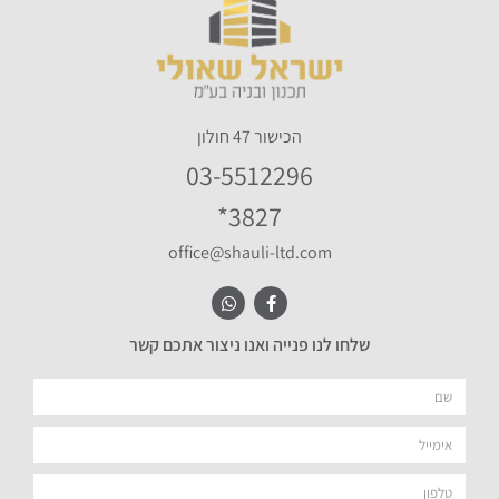
הכישור 47 חולון
03-5512296
3827*
office@shauli-ltd.com
W
F
h
a
a
c
e
t
שלחו לנו פנייה ואנו ניצור אתכם קשר
s
b
a
o
p
o
p
k
-
f