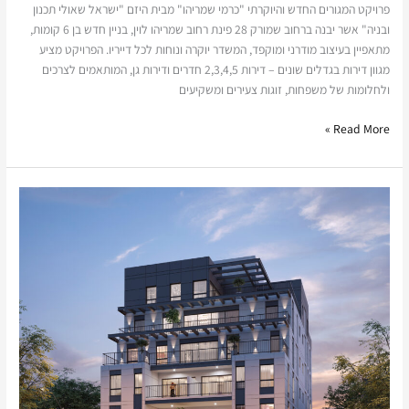
פרויקט המגורים החדש והיוקרתי "כרמי שמריהו" מבית היזם "ישראל שאולי תכנון
ובניה" אשר יבנה ברחוב שמורק 28 פינת רחוב שמריהו לוין, בניין חדש בן 6 קומות,
מתאפיין בעיצוב מודרני ומוקפד, המשדר יוקרה ונוחות לכל דייריו. הפרויקט מציע
מגוון דירות בגדלים שונים – דירות 2,3,4,5 חדרים ודירות גן, המותאמים לצרכים
ולחלומות של משפחות, זוגות צעירים ומשקיעים
Read More »
כרמי
זמנהוף