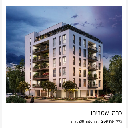
כרמי
שמריהו
כרמי שמריהו
כללי
,
פרויקטים
/
shauli38_intorya