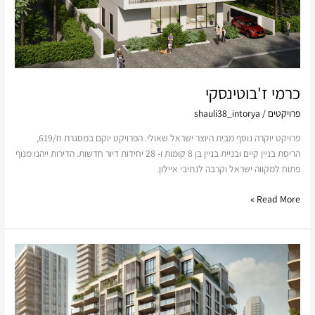
כרמי ז'בוטינסקי
פרויקטים
/
shauli38_intorya
פרויקט יוקרה נוסף מבית היוצר ישראל שאולי. הפרויקט יוקם במסגרת ח/619,
הריסת בניין קיים ובניית בניין בן 8 קומות ו- 28 יחידות דיור חדשות. הדירות ייהנו מנוף
פתוח למקווה ישראל וקרבה לנתיבי איילון.
Read More »
מתחם
ההסתדרות