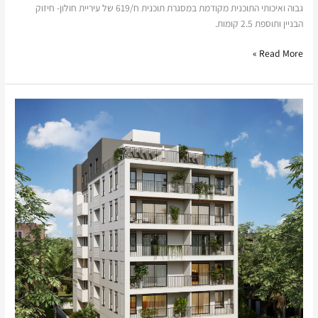
גבוה ואיכותי התוכנית מקודמת במסגרת תוכנית ח/619 של עיריית חולון- חיזוק
הבניין ותוספת 2.5 קומות.
Read More »
כרמי
ז'בוטינסקי