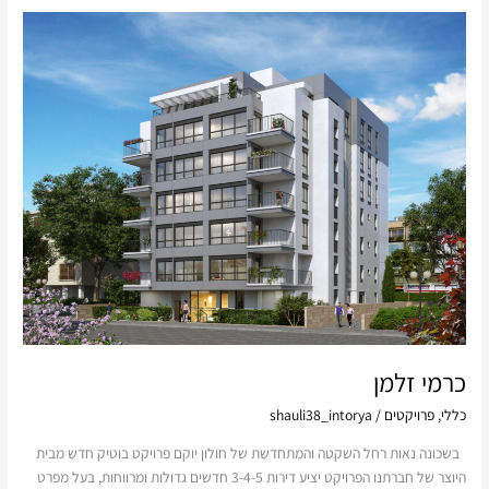
כרמי
זלמן
כרמי זלמן
כללי
,
פרויקטים
/
shauli38_intorya
בשכונה נאות רחל השקטה והמתחדשת של חולון יוקם פרויקט בוטיק חדש מבית
היוצר של חברתנו הפרויקט יציע דירות 3-4-5 חדשים גדולות ומרווחות, בעל מפרט