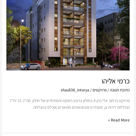
כרמי אליהו
כתיבת תגובה
/
פרויקטים
/
shauli38_intorya
פרויקט ברחוב אלי כהן 4 בחולון ברובע השקט והמתחדש של חולון. סה"כ 21 יח"ד
הכוללות דירות גן, סטנדרט ופנטהאוזים מפוארים.אוכלס בהצלחה.
Read More »