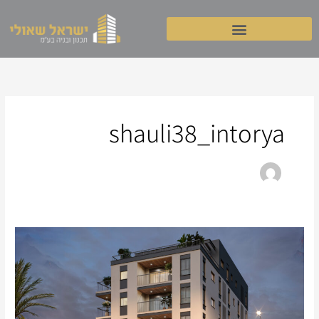
ילוג
תוכן
shauli38_intorya
כרמי
מוהליבר