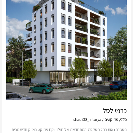
כרמי לסל
כללי
,
פרויקטים
/
shauli38_intorya
בשכונה נאות רחל השקטה והמתחדשת של חולון יוקם פרויקט בוטיק חדש מבית